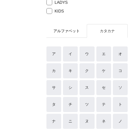
LADYS
KIDS
アルファベット
カタカナ
ア
イ
ウ
エ
オ
カ
キ
ク
ケ
コ
サ
シ
ス
セ
ソ
タ
チ
ツ
テ
ト
ナ
ニ
ヌ
ネ
ノ