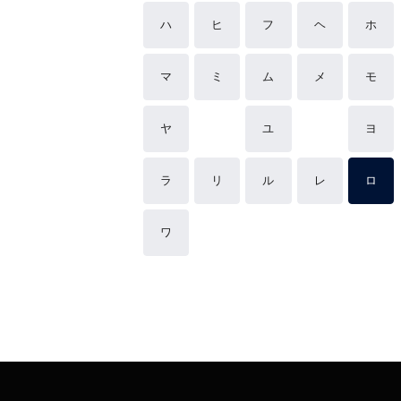
ハ
ヒ
フ
ヘ
ホ
マ
ミ
ム
メ
モ
ヤ
ユ
ヨ
ラ
リ
ル
レ
ロ
ワ