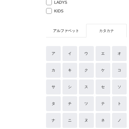
LADYS
KIDS
アルファベット
カタカナ
ア
イ
ウ
エ
オ
カ
キ
ク
ケ
コ
サ
シ
ス
セ
ソ
タ
チ
ツ
テ
ト
ナ
ニ
ヌ
ネ
ノ