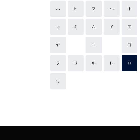
ハ
ヒ
フ
ヘ
ホ
マ
ミ
ム
メ
モ
ヤ
ユ
ヨ
ラ
リ
ル
レ
ロ
ワ