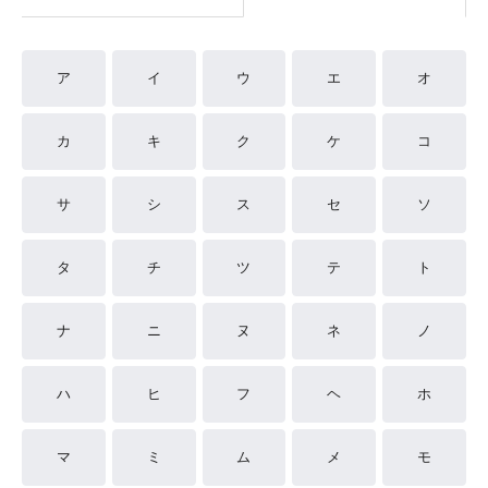
ア
イ
ウ
エ
オ
カ
キ
ク
ケ
コ
サ
シ
ス
セ
ソ
タ
チ
ツ
テ
ト
ナ
ニ
ヌ
ネ
ノ
ハ
ヒ
フ
ヘ
ホ
マ
ミ
ム
メ
モ