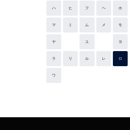
ハ
ヒ
フ
ヘ
ホ
マ
ミ
ム
メ
モ
ヤ
ユ
ヨ
ラ
リ
ル
レ
ロ
ワ