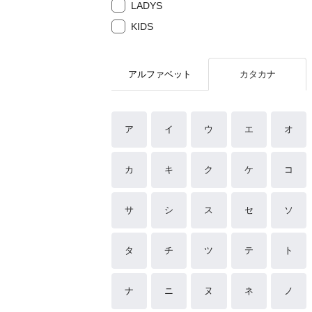
LADYS
KIDS
アルファベット
カタカナ
ア
イ
ウ
エ
オ
カ
キ
ク
ケ
コ
サ
シ
ス
セ
ソ
タ
チ
ツ
テ
ト
ナ
ニ
ヌ
ネ
ノ