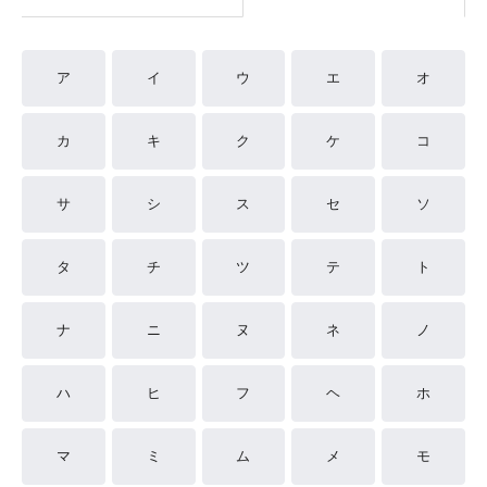
ア
イ
ウ
エ
オ
カ
キ
ク
ケ
コ
サ
シ
ス
セ
ソ
タ
チ
ツ
テ
ト
ナ
ニ
ヌ
ネ
ノ
ハ
ヒ
フ
ヘ
ホ
マ
ミ
ム
メ
モ