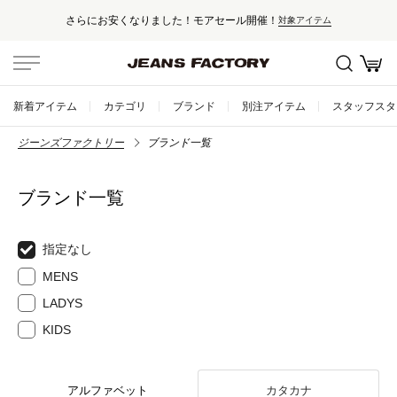
さらにお安くなりました！モアセール開催！
対象アイテム
新着アイテム
カテゴリ
ブランド
別注アイテム
スタッフスタ
ジーンズファクトリー
ブランド一覧
ブランド一覧
指定なし
MENS
LADYS
KIDS
アルファベット
カタカナ