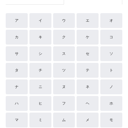
ア
イ
ウ
エ
オ
カ
キ
ク
ケ
コ
サ
シ
ス
セ
ソ
タ
チ
ツ
テ
ト
ナ
ニ
ヌ
ネ
ノ
ハ
ヒ
フ
ヘ
ホ
マ
ミ
ム
メ
モ