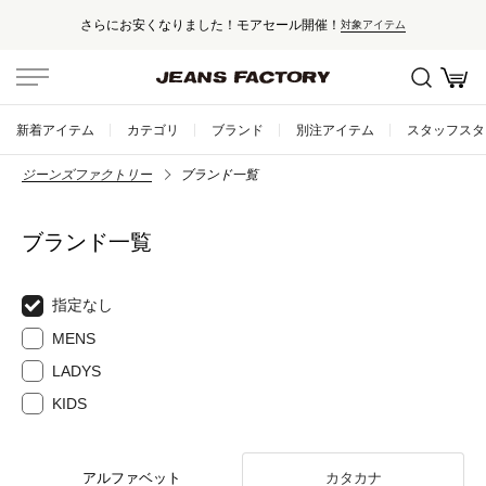
さらにお安くなりました！モアセール開催！
対象アイテム
新着アイテム
カテゴリ
ブランド
別注アイテム
スタッフスタ
ジーンズファクトリー
ブランド一覧
ブランド一覧
指定なし
MENS
LADYS
KIDS
アルファベット
カタカナ