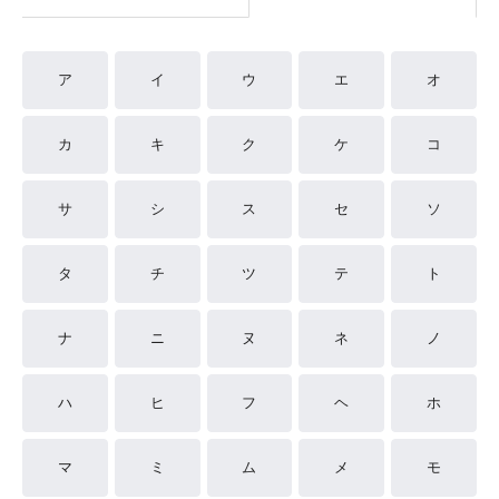
ア
イ
ウ
エ
オ
カ
キ
ク
ケ
コ
サ
シ
ス
セ
ソ
タ
チ
ツ
テ
ト
ナ
ニ
ヌ
ネ
ノ
ハ
ヒ
フ
ヘ
ホ
マ
ミ
ム
メ
モ