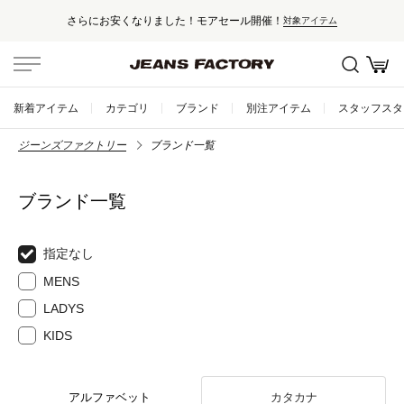
さらにお安くなりました！モアセール開催！
対象アイテム
新着アイテム
カテゴリ
ブランド
別注アイテム
スタッフスタ
ジーンズファクトリー
ブランド一覧
ブランド一覧
指定なし
MENS
LADYS
KIDS
アルファベット
カタカナ