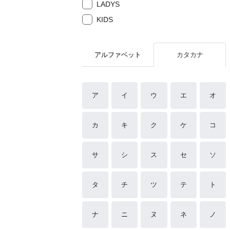
LADYS
KIDS
アルファベット
カタカナ
ア
イ
ウ
エ
オ
カ
キ
ク
ケ
コ
サ
シ
ス
セ
ソ
タ
チ
ツ
テ
ト
ナ
ニ
ヌ
ネ
ノ