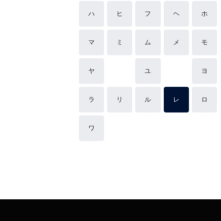
ハ
ヒ
フ
ヘ
ホ
マ
ミ
ム
メ
モ
ヤ
ユ
ヨ
ラ
リ
ル
レ
ロ
ワ