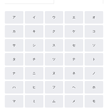
ア
イ
ウ
エ
オ
カ
キ
ク
ケ
コ
サ
シ
ス
セ
ソ
タ
チ
ツ
テ
ト
ナ
ニ
ヌ
ネ
ノ
ハ
ヒ
フ
ヘ
ホ
マ
ミ
ム
メ
モ