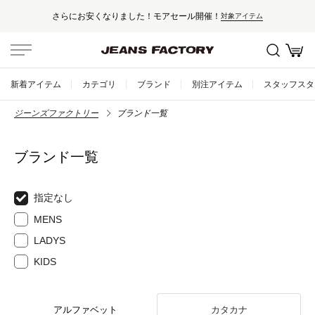
さらにお安くなりました！モアセール開催！
対象アイテム
新着アイテム
カテゴリ
ブランド
別注アイテム
スタッフスタ
ジーンズファクトリー
ブランド一覧
ブランド一覧
指定なし
MENS
LADYS
KIDS
アルファベット
カタカナ