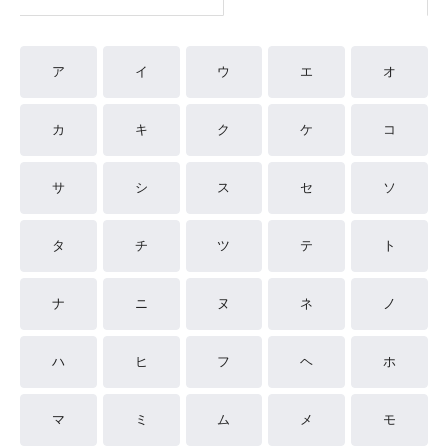
ア
イ
ウ
エ
オ
カ
キ
ク
ケ
コ
サ
シ
ス
セ
ソ
タ
チ
ツ
テ
ト
ナ
ニ
ヌ
ネ
ノ
ハ
ヒ
フ
ヘ
ホ
マ
ミ
ム
メ
モ