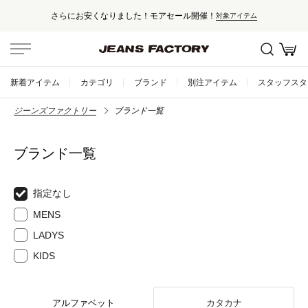
さらにお安くなりました！モアセール開催！
対象アイテム
新着アイテム
カテゴリ
ブランド
別注アイテム
スタッフスタ
ジーンズファクトリー
ブランド一覧
ブランド一覧
指定なし
MENS
LADYS
KIDS
アルファベット
カタカナ