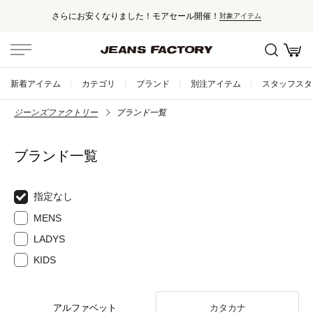
さらにお安くなりました！モアセール開催！
対象アイテム
新着アイテム
カテゴリ
ブランド
別注アイテム
スタッフスタ
ジーンズファクトリー
ブランド一覧
ブランド一覧
指定なし
MENS
LADYS
KIDS
アルファベット
カタカナ