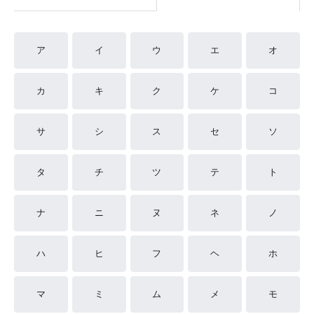
ア
イ
ウ
エ
オ
カ
キ
ク
ケ
コ
サ
シ
ス
セ
ソ
タ
チ
ツ
テ
ト
ナ
ニ
ヌ
ネ
ノ
ハ
ヒ
フ
ヘ
ホ
マ
ミ
ム
メ
モ