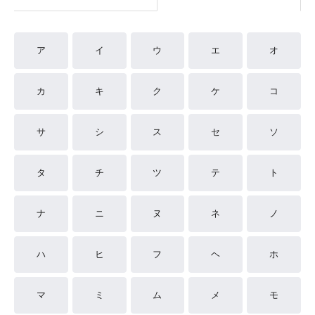
ア
イ
ウ
エ
オ
カ
キ
ク
ケ
コ
サ
シ
ス
セ
ソ
タ
チ
ツ
テ
ト
ナ
ニ
ヌ
ネ
ノ
ハ
ヒ
フ
ヘ
ホ
マ
ミ
ム
メ
モ