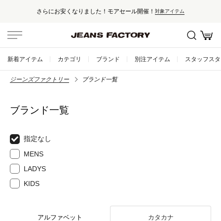
さらにお安くなりました！モアセール開催！
対象アイテム
新着アイテム
カテゴリ
ブランド
別注アイテム
スタッフスタ
ジーンズファクトリー
ブランド一覧
ブランド一覧
指定なし
MENS
LADYS
KIDS
アルファベット
カタカナ