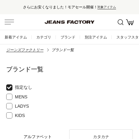
さらにお安くなりました！モアセール開催！
対象アイテム
新着アイテム
カテゴリ
ブランド
別注アイテム
スタッフスタ
ジーンズファクトリー
ブランド一覧
ブランド一覧
指定なし
MENS
LADYS
KIDS
アルファベット
カタカナ