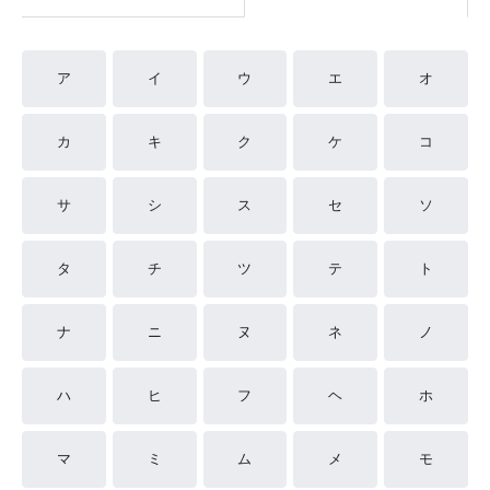
ア
イ
ウ
エ
オ
カ
キ
ク
ケ
コ
サ
シ
ス
セ
ソ
タ
チ
ツ
テ
ト
ナ
ニ
ヌ
ネ
ノ
ハ
ヒ
フ
ヘ
ホ
マ
ミ
ム
メ
モ