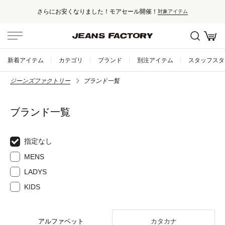
さらにお安くなりました！モアセール開催！
対象アイテム
新着アイテム
カテゴリ
ブランド
別注アイテム
スタッフスタ
ジーンズファクトリー
ブランド一覧
ブランド一覧
指定なし
MENS
LADYS
KIDS
アルファベット
カタカナ