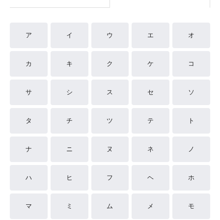
ア
イ
ウ
エ
オ
カ
キ
ク
ケ
コ
サ
シ
ス
セ
ソ
タ
チ
ツ
テ
ト
ナ
ニ
ヌ
ネ
ノ
ハ
ヒ
フ
ヘ
ホ
マ
ミ
ム
メ
モ