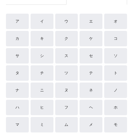
ア
イ
ウ
エ
オ
カ
キ
ク
ケ
コ
サ
シ
ス
セ
ソ
タ
チ
ツ
テ
ト
ナ
ニ
ヌ
ネ
ノ
ハ
ヒ
フ
ヘ
ホ
マ
ミ
ム
メ
モ