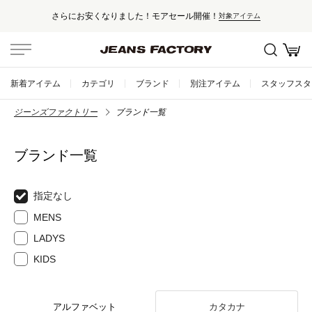
さらにお安くなりました！モアセール開催！
対象アイテム
新着アイテム
カテゴリ
ブランド
別注アイテム
スタッフスタ
ジーンズファクトリー
ブランド一覧
ブランド一覧
指定なし
MENS
LADYS
KIDS
アルファベット
カタカナ