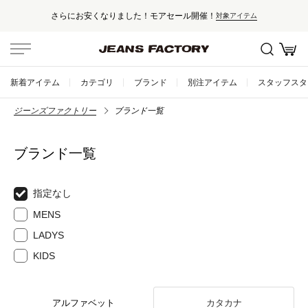
さらにお安くなりました！モアセール開催！
対象アイテム
新着アイテム
カテゴリ
ブランド
別注アイテム
スタッフスタ
ジーンズファクトリー
ブランド一覧
ブランド一覧
指定なし
MENS
LADYS
KIDS
アルファベット
カタカナ