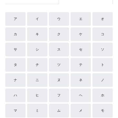
ア
イ
ウ
エ
オ
カ
キ
ク
ケ
コ
サ
シ
ス
セ
ソ
タ
チ
ツ
テ
ト
ナ
ニ
ヌ
ネ
ノ
ハ
ヒ
フ
ヘ
ホ
マ
ミ
ム
メ
モ