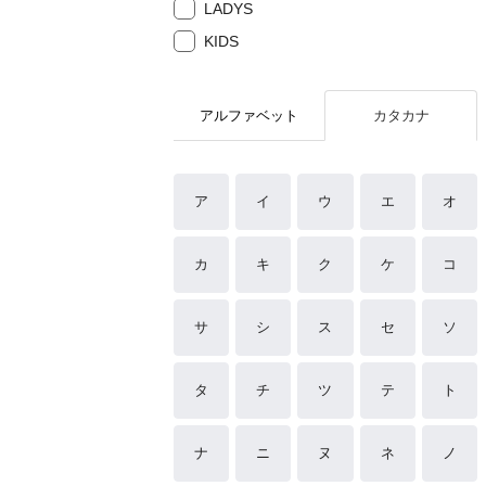
LADYS
KIDS
アルファベット
カタカナ
ア
イ
ウ
エ
オ
カ
キ
ク
ケ
コ
サ
シ
ス
セ
ソ
タ
チ
ツ
テ
ト
ナ
ニ
ヌ
ネ
ノ