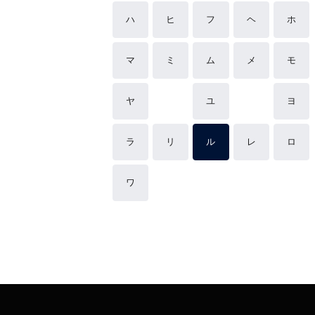
ハ
ヒ
フ
ヘ
ホ
マ
ミ
ム
メ
モ
ヤ
ユ
ヨ
ラ
リ
ル
レ
ロ
ワ