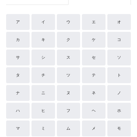
ア
イ
ウ
エ
オ
カ
キ
ク
ケ
コ
サ
シ
ス
セ
ソ
タ
チ
ツ
テ
ト
ナ
ニ
ヌ
ネ
ノ
ハ
ヒ
フ
ヘ
ホ
マ
ミ
ム
メ
モ