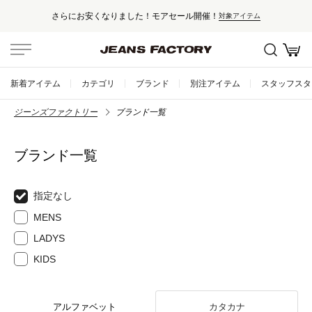
さらにお安くなりました！モアセール開催！
対象アイテム
新着アイテム
カテゴリ
ブランド
別注アイテム
スタッフスタ
ジーンズファクトリー
ブランド一覧
ブランド一覧
指定なし
MENS
LADYS
KIDS
アルファベット
カタカナ