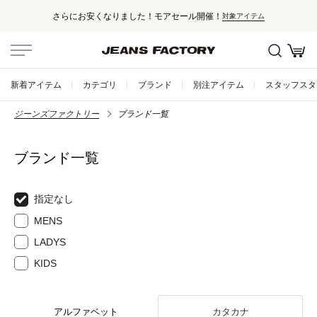
さらにお安くなりました！モアセール開催！
対象アイテム
新着アイテム
カテゴリ
ブランド
別注アイテム
スタッフスタ
ジーンズファクトリー
ブランド一覧
ブランド一覧
指定なし
MENS
LADYS
KIDS
アルファベット
カタカナ