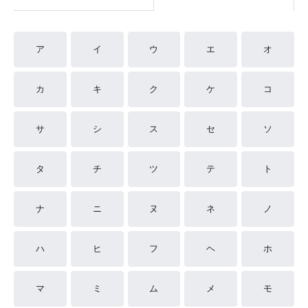
ア
イ
ウ
エ
オ
カ
キ
ク
ケ
コ
サ
シ
ス
セ
ソ
タ
チ
ツ
テ
ト
ナ
ニ
ヌ
ネ
ノ
ハ
ヒ
フ
ヘ
ホ
マ
ミ
ム
メ
モ