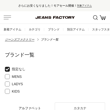
さらにお安くなりました！モアセール開催！
対象アイテム
新着アイテム
カテゴリ
ブランド
別注アイテム
スタッフスタ
ジーンズファクトリー
ブランド一覧
ブランド一覧
指定なし
MENS
LADYS
KIDS
アルファベット
カタカナ