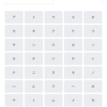
ア
イ
ウ
エ
オ
カ
キ
ク
ケ
コ
サ
シ
ス
セ
ソ
タ
チ
ツ
テ
ト
ナ
ニ
ヌ
ネ
ノ
ハ
ヒ
フ
ヘ
ホ
マ
ミ
ム
メ
モ