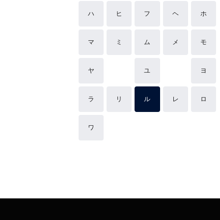
ハ
ヒ
フ
ヘ
ホ
マ
ミ
ム
メ
モ
ヤ
ユ
ヨ
ラ
リ
ル
レ
ロ
ワ