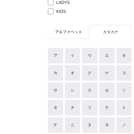
LADYS
KIDS
アルファベット
カタカナ
ア
イ
ウ
エ
オ
カ
キ
ク
ケ
コ
サ
シ
ス
セ
ソ
タ
チ
ツ
テ
ト
ナ
ニ
ヌ
ネ
ノ