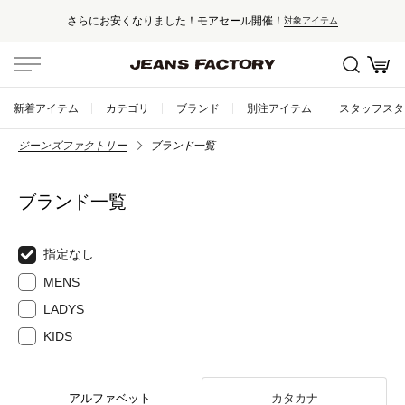
さらにお安くなりました！モアセール開催！
対象アイテム
新着アイテム
カテゴリ
ブランド
別注アイテム
スタッフスタ
ジーンズファクトリー
ブランド一覧
ブランド一覧
指定なし
MENS
LADYS
KIDS
アルファベット
カタカナ