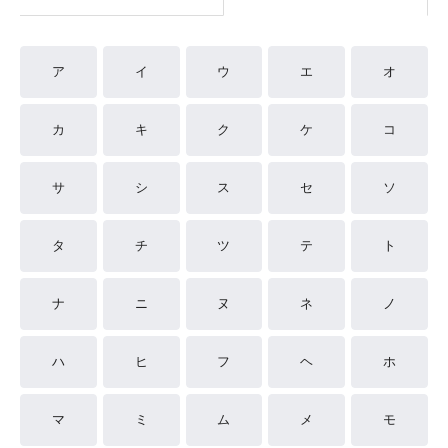
ア
イ
ウ
エ
オ
カ
キ
ク
ケ
コ
サ
シ
ス
セ
ソ
タ
チ
ツ
テ
ト
ナ
ニ
ヌ
ネ
ノ
ハ
ヒ
フ
ヘ
ホ
マ
ミ
ム
メ
モ