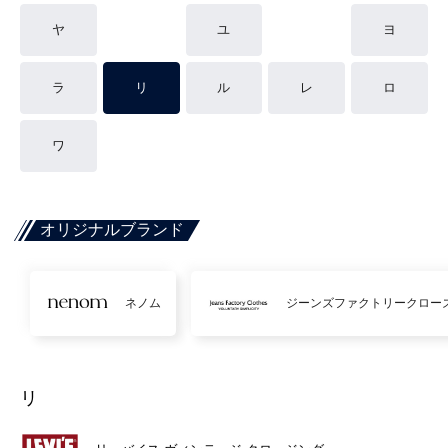
ヤ
ユ
ヨ
ラ
リ
ル
レ
ロ
ワ
オリジナルブランド
ネノム
ジーンズファクトリークロー
リ