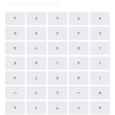
ア
イ
ウ
エ
オ
カ
キ
ク
ケ
コ
サ
シ
ス
セ
ソ
タ
チ
ツ
テ
ト
ナ
ニ
ヌ
ネ
ノ
ハ
ヒ
フ
ヘ
ホ
マ
ミ
ム
メ
モ