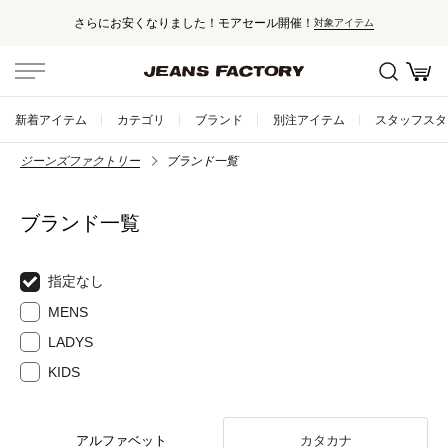
さらにお安くなりました！モアセール開催！
対象アイテム
新着アイテム
カテゴリ
ブランド
別注アイテム
スタッフスタ
ジーンズファクトリー
ブランド一覧
ブランド一覧
指定なし
MENS
LADYS
KIDS
アルファベット
カタカナ