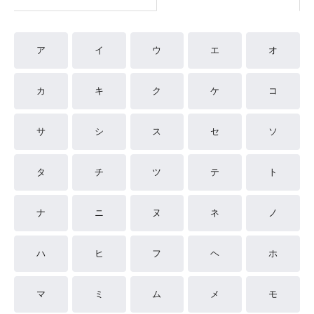
ア
イ
ウ
エ
オ
カ
キ
ク
ケ
コ
サ
シ
ス
セ
ソ
タ
チ
ツ
テ
ト
ナ
ニ
ヌ
ネ
ノ
ハ
ヒ
フ
ヘ
ホ
マ
ミ
ム
メ
モ