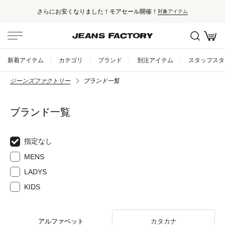
さらにお安くなりました！モアセール開催！
対象アイテム
新着アイテム
カテゴリ
ブランド
別注アイテム
スタッフスタ
ジーンズファクトリー
ブランド一覧
ブランド一覧
指定なし
MENS
LADYS
KIDS
アルファベット
カタカナ