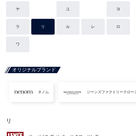
ヤ
ユ
ヨ
ラ
リ
ル
レ
ロ
ワ
オリジナルブランド
ネノム
ジーンズファクトリークロー
リ