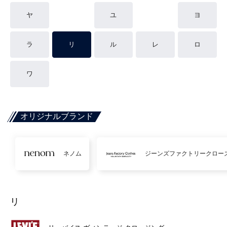
ヤ
ユ
ヨ
ラ
リ
ル
レ
ロ
ワ
オリジナルブランド
ネノム
ジーンズファクトリークロー
リ