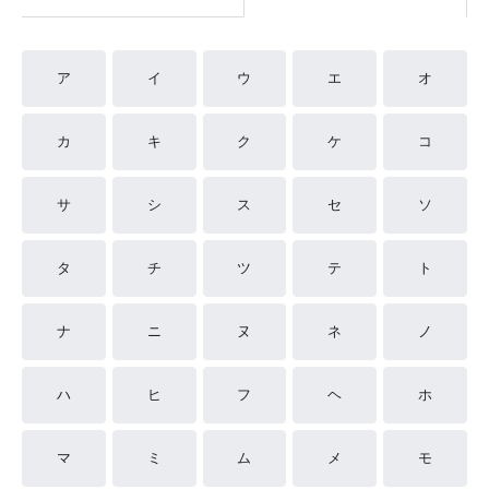
ア
イ
ウ
エ
オ
カ
キ
ク
ケ
コ
サ
シ
ス
セ
ソ
タ
チ
ツ
テ
ト
ナ
ニ
ヌ
ネ
ノ
ハ
ヒ
フ
ヘ
ホ
マ
ミ
ム
メ
モ