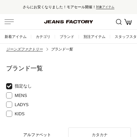
さらにお安くなりました！モアセール開催！
対象アイテム
新着アイテム
カテゴリ
ブランド
別注アイテム
スタッフスタ
ジーンズファクトリー
ブランド一覧
ブランド一覧
指定なし
MENS
LADYS
KIDS
アルファベット
カタカナ