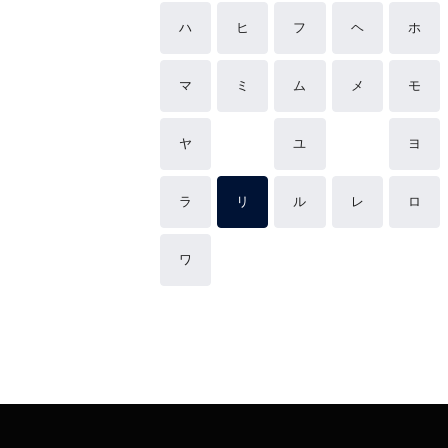
ハ
ヒ
フ
ヘ
ホ
マ
ミ
ム
メ
モ
ヤ
ユ
ヨ
ラ
リ
ル
レ
ロ
ワ