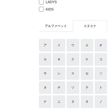
LADYS
KIDS
アルファベット
カタカナ
ア
イ
ウ
エ
オ
カ
キ
ク
ケ
コ
サ
シ
ス
セ
ソ
タ
チ
ツ
テ
ト
ナ
ニ
ヌ
ネ
ノ