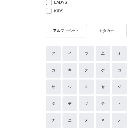
LADYS
KIDS
アルファベット
カタカナ
ア
イ
ウ
エ
オ
カ
キ
ク
ケ
コ
サ
シ
ス
セ
ソ
タ
チ
ツ
テ
ト
ナ
ニ
ヌ
ネ
ノ