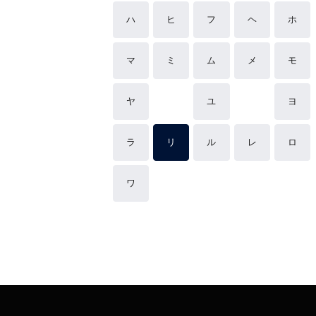
ハ
ヒ
フ
ヘ
ホ
マ
ミ
ム
メ
モ
ヤ
ユ
ヨ
ラ
リ
ル
レ
ロ
ワ