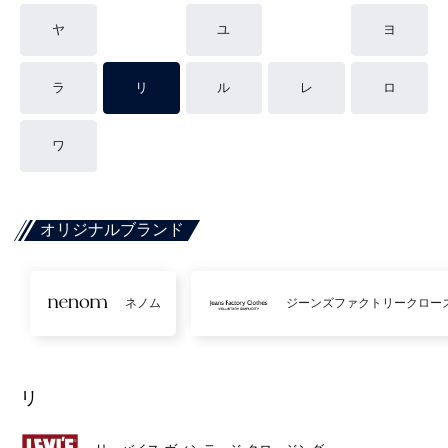
ヤ
ユ
ヨ
ラ
リ
ル
レ
ロ
ワ
オリジナルブランド
ネノム
ジーンズファクトリークロー
リ