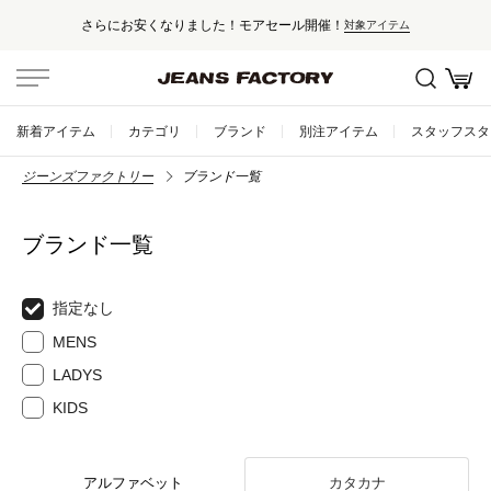
さらにお安くなりました！モアセール開催！
対象アイテム
新着アイテム
カテゴリ
ブランド
別注アイテム
スタッフスタ
ジーンズファクトリー
ブランド一覧
ブランド一覧
指定なし
MENS
LADYS
KIDS
アルファベット
カタカナ