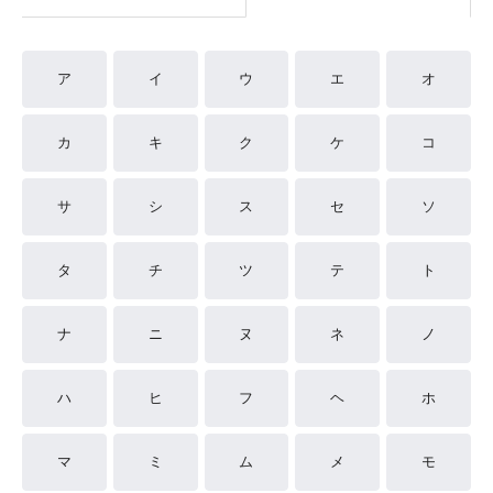
ア
イ
ウ
エ
オ
カ
キ
ク
ケ
コ
サ
シ
ス
セ
ソ
タ
チ
ツ
テ
ト
ナ
ニ
ヌ
ネ
ノ
ハ
ヒ
フ
ヘ
ホ
マ
ミ
ム
メ
モ