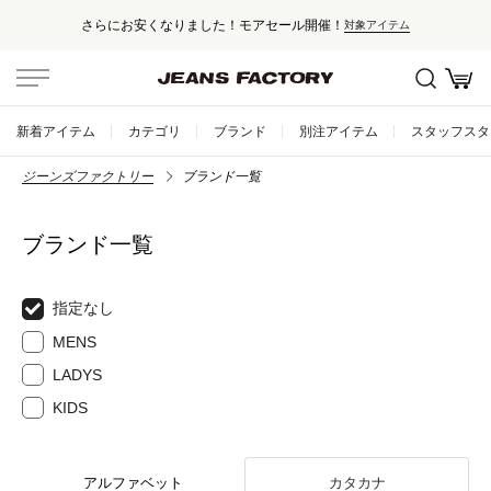
さらにお安くなりました！モアセール開催！
対象アイテム
新着アイテム
カテゴリ
ブランド
別注アイテム
スタッフスタ
ジーンズファクトリー
ブランド一覧
ブランド一覧
指定なし
MENS
LADYS
KIDS
アルファベット
カタカナ