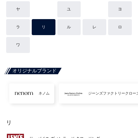
ヤ
ユ
ヨ
ラ
リ
ル
レ
ロ
ワ
オリジナルブランド
ネノム
ジーンズファクトリークロー
リ