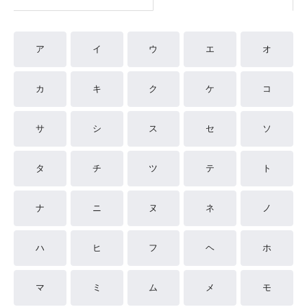
ア
イ
ウ
エ
オ
カ
キ
ク
ケ
コ
サ
シ
ス
セ
ソ
タ
チ
ツ
テ
ト
ナ
ニ
ヌ
ネ
ノ
ハ
ヒ
フ
ヘ
ホ
マ
ミ
ム
メ
モ