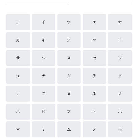
ア
イ
ウ
エ
オ
カ
キ
ク
ケ
コ
サ
シ
ス
セ
ソ
タ
チ
ツ
テ
ト
ナ
ニ
ヌ
ネ
ノ
ハ
ヒ
フ
ヘ
ホ
マ
ミ
ム
メ
モ