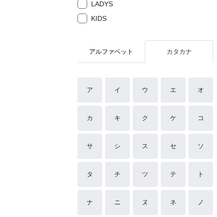
LADYS
KIDS
アルファベット
カタカナ
ア
イ
ウ
エ
オ
カ
キ
ク
ケ
コ
サ
シ
ス
セ
ソ
タ
チ
ツ
テ
ト
ナ
ニ
ヌ
ネ
ノ