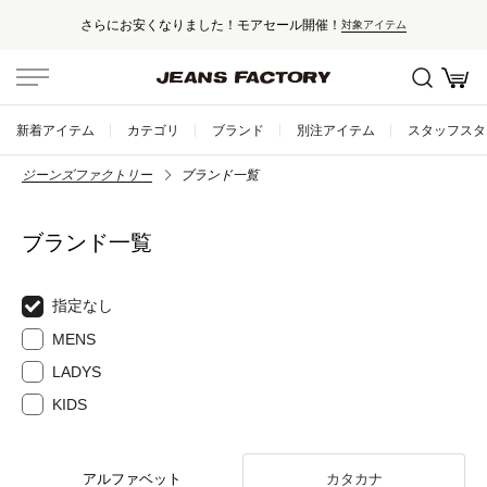
さらにお安くなりました！モアセール開催！
対象アイテム
新着アイテム
カテゴリ
ブランド
別注アイテム
スタッフスタ
ジーンズファクトリー
ブランド一覧
ブランド一覧
指定なし
MENS
LADYS
KIDS
アルファベット
カタカナ