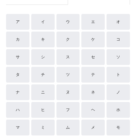
ア
イ
ウ
エ
オ
カ
キ
ク
ケ
コ
サ
シ
ス
セ
ソ
タ
チ
ツ
テ
ト
ナ
ニ
ヌ
ネ
ノ
ハ
ヒ
フ
ヘ
ホ
マ
ミ
ム
メ
モ