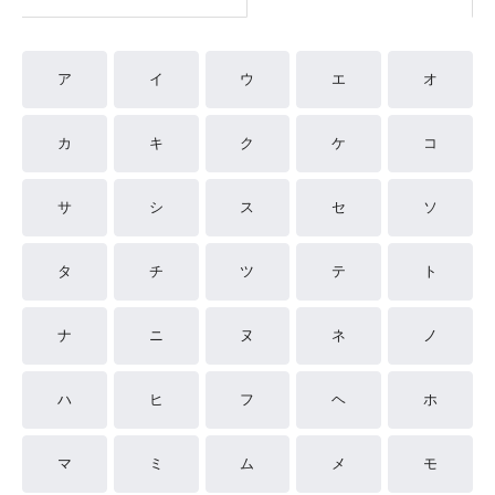
ア
イ
ウ
エ
オ
カ
キ
ク
ケ
コ
サ
シ
ス
セ
ソ
タ
チ
ツ
テ
ト
ナ
ニ
ヌ
ネ
ノ
ハ
ヒ
フ
ヘ
ホ
マ
ミ
ム
メ
モ