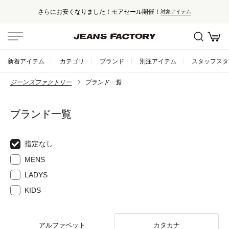
さらにお安くなりました！モアセール開催！
対象アイテム
新着アイテム
カテゴリ
ブランド
別注アイテム
スタッフスタ
ジーンズファクトリー
ブランド一覧
ブランド一覧
指定なし
MENS
LADYS
KIDS
アルファベット
カタカナ