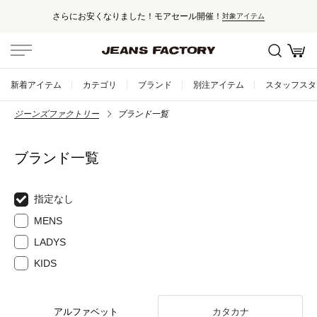
さらにお安くなりました！モアセール開催！
対象アイテム
新着アイテム
カテゴリ
ブランド
別注アイテム
スタッフスタ
ジーンズファクトリー
ブランド一覧
ブランド一覧
指定なし
MENS
LADYS
KIDS
アルファベット
カタカナ