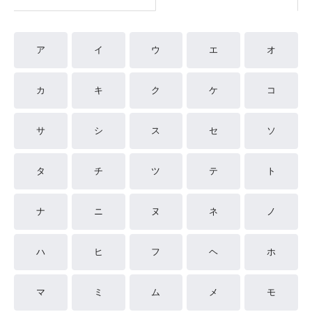
ア
イ
ウ
エ
オ
カ
キ
ク
ケ
コ
サ
シ
ス
セ
ソ
タ
チ
ツ
テ
ト
ナ
ニ
ヌ
ネ
ノ
ハ
ヒ
フ
ヘ
ホ
マ
ミ
ム
メ
モ