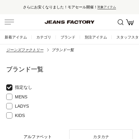
さらにお安くなりました！モアセール開催！
対象アイテム
新着アイテム
カテゴリ
ブランド
別注アイテム
スタッフスタ
ジーンズファクトリー
ブランド一覧
ブランド一覧
指定なし
MENS
LADYS
KIDS
アルファベット
カタカナ