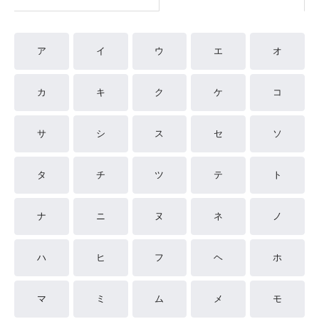
ア
イ
ウ
エ
オ
カ
キ
ク
ケ
コ
サ
シ
ス
セ
ソ
タ
チ
ツ
テ
ト
ナ
ニ
ヌ
ネ
ノ
ハ
ヒ
フ
ヘ
ホ
マ
ミ
ム
メ
モ