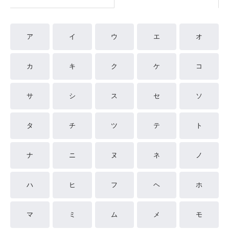
ア
イ
ウ
エ
オ
カ
キ
ク
ケ
コ
サ
シ
ス
セ
ソ
タ
チ
ツ
テ
ト
ナ
ニ
ヌ
ネ
ノ
ハ
ヒ
フ
ヘ
ホ
マ
ミ
ム
メ
モ