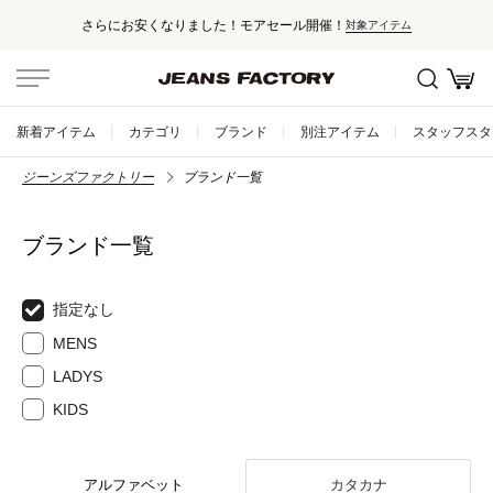
さらにお安くなりました！モアセール開催！
対象アイテム
新着アイテム
カテゴリ
ブランド
別注アイテム
スタッフスタ
ジーンズファクトリー
ブランド一覧
ブランド一覧
指定なし
MENS
LADYS
KIDS
アルファベット
カタカナ