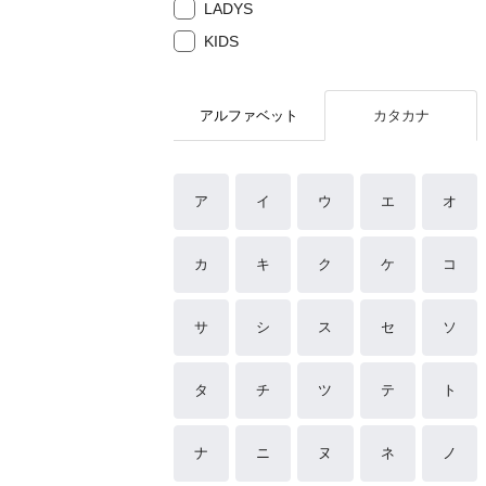
LADYS
KIDS
アルファベット
カタカナ
ア
イ
ウ
エ
オ
カ
キ
ク
ケ
コ
サ
シ
ス
セ
ソ
タ
チ
ツ
テ
ト
ナ
ニ
ヌ
ネ
ノ