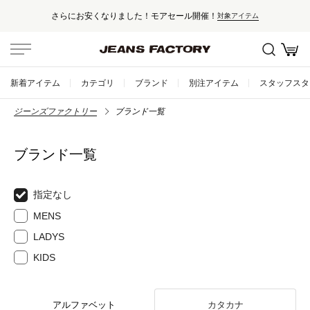
さらにお安くなりました！モアセール開催！
対象アイテム
新着アイテム
カテゴリ
ブランド
別注アイテム
スタッフスタ
ジーンズファクトリー
ブランド一覧
ブランド一覧
指定なし
MENS
LADYS
KIDS
アルファベット
カタカナ