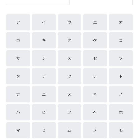
ア
イ
ウ
エ
オ
カ
キ
ク
ケ
コ
サ
シ
ス
セ
ソ
タ
チ
ツ
テ
ト
ナ
ニ
ヌ
ネ
ノ
ハ
ヒ
フ
ヘ
ホ
マ
ミ
ム
メ
モ