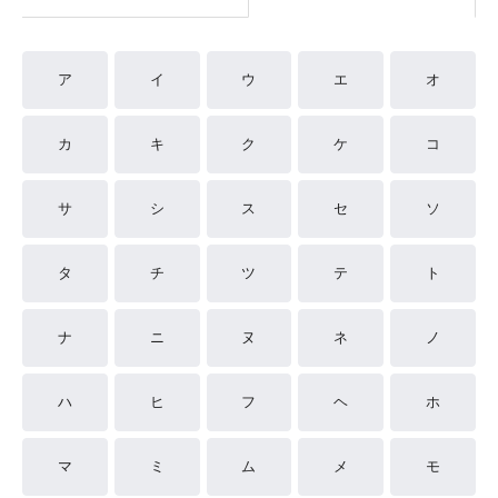
ア
イ
ウ
エ
オ
カ
キ
ク
ケ
コ
サ
シ
ス
セ
ソ
タ
チ
ツ
テ
ト
ナ
ニ
ヌ
ネ
ノ
ハ
ヒ
フ
ヘ
ホ
マ
ミ
ム
メ
モ