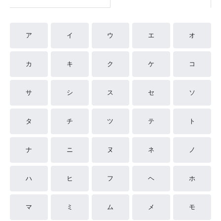
ア
イ
ウ
エ
オ
カ
キ
ク
ケ
コ
サ
シ
ス
セ
ソ
タ
チ
ツ
テ
ト
ナ
ニ
ヌ
ネ
ノ
ハ
ヒ
フ
ヘ
ホ
マ
ミ
ム
メ
モ