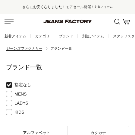
さらにお安くなりました！モアセール開催！
対象アイテム
新着アイテム
カテゴリ
ブランド
別注アイテム
スタッフスタ
ジーンズファクトリー
ブランド一覧
ブランド一覧
指定なし
MENS
LADYS
KIDS
アルファベット
カタカナ