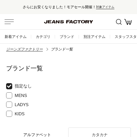
さらにお安くなりました！モアセール開催！
対象アイテム
新着アイテム
カテゴリ
ブランド
別注アイテム
スタッフスタ
ジーンズファクトリー
ブランド一覧
ブランド一覧
指定なし
MENS
LADYS
KIDS
アルファベット
カタカナ