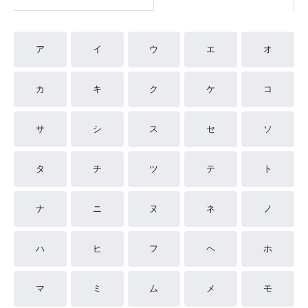
ア
イ
ウ
エ
オ
カ
キ
ク
ケ
コ
サ
シ
ス
セ
ソ
タ
チ
ツ
テ
ト
ナ
ニ
ヌ
ネ
ノ
ハ
ヒ
フ
ヘ
ホ
マ
ミ
ム
メ
モ