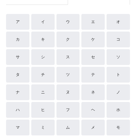
ア
イ
ウ
エ
オ
カ
キ
ク
ケ
コ
サ
シ
ス
セ
ソ
タ
チ
ツ
テ
ト
ナ
ニ
ヌ
ネ
ノ
ハ
ヒ
フ
ヘ
ホ
マ
ミ
ム
メ
モ