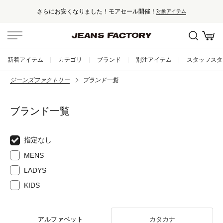
さらにお安くなりました！モアセール開催！
対象アイテム
新着アイテム
カテゴリ
ブランド
別注アイテム
スタッフスタ
ジーンズファクトリー
ブランド一覧
ブランド一覧
指定なし
MENS
LADYS
KIDS
アルファベット
カタカナ