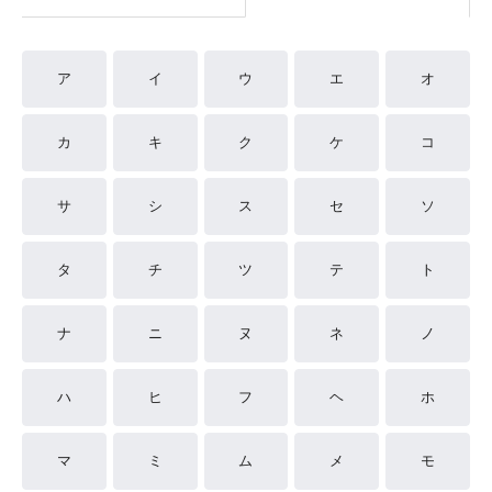
ア
イ
ウ
エ
オ
カ
キ
ク
ケ
コ
サ
シ
ス
セ
ソ
タ
チ
ツ
テ
ト
ナ
ニ
ヌ
ネ
ノ
ハ
ヒ
フ
ヘ
ホ
マ
ミ
ム
メ
モ