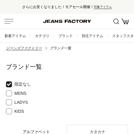
さらにお安くなりました！モアセール開催！
対象アイテム
新着アイテム
カテゴリ
ブランド
別注アイテム
スタッフスタ
ジーンズファクトリー
ブランド一覧
ブランド一覧
指定なし
MENS
LADYS
KIDS
アルファベット
カタカナ