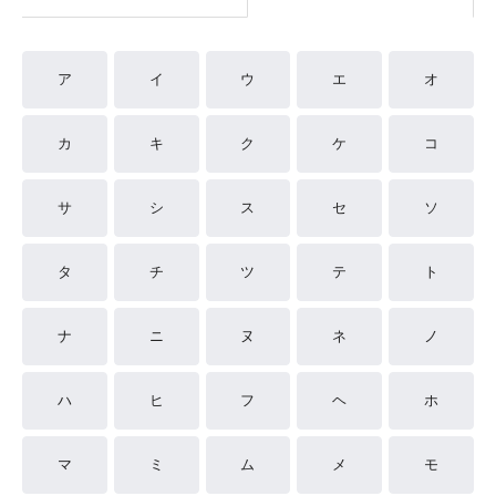
ア
イ
ウ
エ
オ
カ
キ
ク
ケ
コ
サ
シ
ス
セ
ソ
タ
チ
ツ
テ
ト
ナ
ニ
ヌ
ネ
ノ
ハ
ヒ
フ
ヘ
ホ
マ
ミ
ム
メ
モ