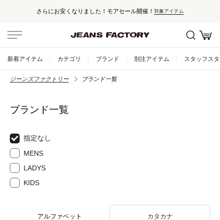
さらにお安くなりました！モアセール開催！
対象アイテム
新着アイテム
カテゴリ
ブランド
別注アイテム
スタッフスタ
ジーンズファクトリー
ブランド一覧
ブランド一覧
指定なし
MENS
LADYS
KIDS
アルファベット
カタカナ