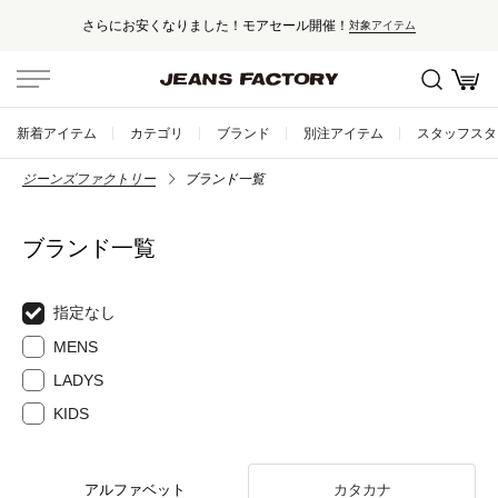
さらにお安くなりました！モアセール開催！
対象アイテム
新着アイテム
カテゴリ
ブランド
別注アイテム
スタッフスタ
ジーンズファクトリー
ブランド一覧
ブランド一覧
指定なし
MENS
LADYS
KIDS
アルファベット
カタカナ