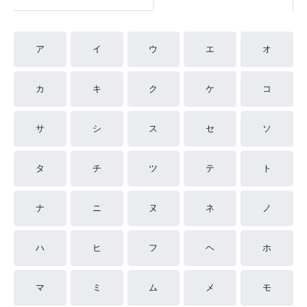
ア
イ
ウ
エ
オ
カ
キ
ク
ケ
コ
サ
シ
ス
セ
ソ
タ
チ
ツ
テ
ト
ナ
ニ
ヌ
ネ
ノ
ハ
ヒ
フ
ヘ
ホ
マ
ミ
ム
メ
モ