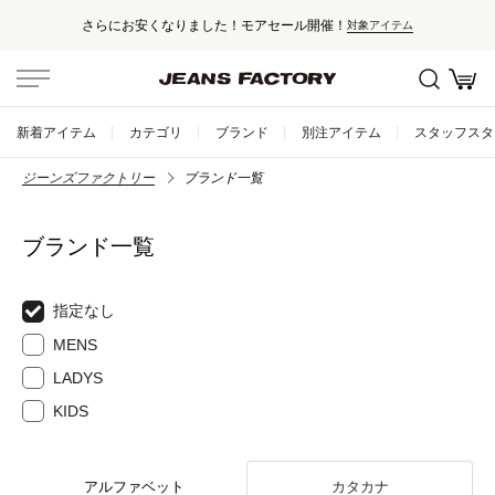
さらにお安くなりました！モアセール開催！
対象アイテム
新着アイテム
カテゴリ
ブランド
別注アイテム
スタッフスタ
ジーンズファクトリー
ブランド一覧
ブランド一覧
指定なし
MENS
LADYS
KIDS
アルファベット
カタカナ