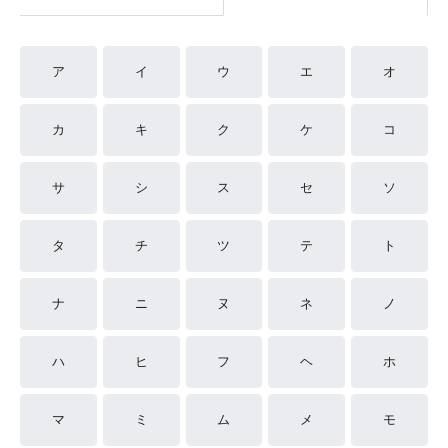
ア
イ
ウ
エ
オ
カ
キ
ク
ケ
コ
サ
シ
ス
セ
ソ
タ
チ
ツ
テ
ト
ナ
ニ
ヌ
ネ
ノ
ハ
ヒ
フ
ヘ
ホ
マ
ミ
ム
メ
モ