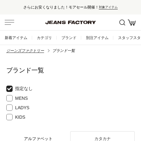
さらにお安くなりました！モアセール開催！
対象アイテム
新着アイテム
カテゴリ
ブランド
別注アイテム
スタッフスタ
ジーンズファクトリー
ブランド一覧
ブランド一覧
指定なし
MENS
LADYS
KIDS
アルファベット
カタカナ