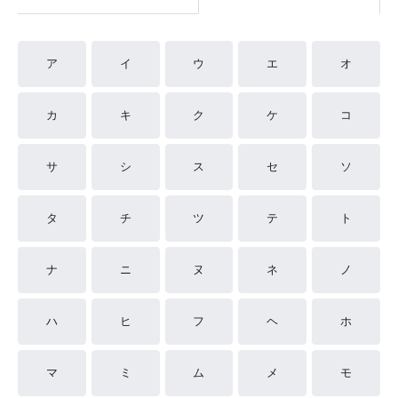
ア
イ
ウ
エ
オ
カ
キ
ク
ケ
コ
サ
シ
ス
セ
ソ
タ
チ
ツ
テ
ト
ナ
ニ
ヌ
ネ
ノ
ハ
ヒ
フ
ヘ
ホ
マ
ミ
ム
メ
モ