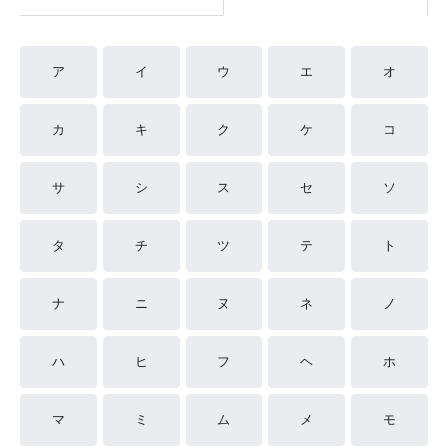
ア
イ
ウ
エ
オ
カ
キ
ク
ケ
コ
サ
シ
ス
セ
ソ
タ
チ
ツ
テ
ト
ナ
ニ
ヌ
ネ
ノ
ハ
ヒ
フ
ヘ
ホ
マ
ミ
ム
メ
モ