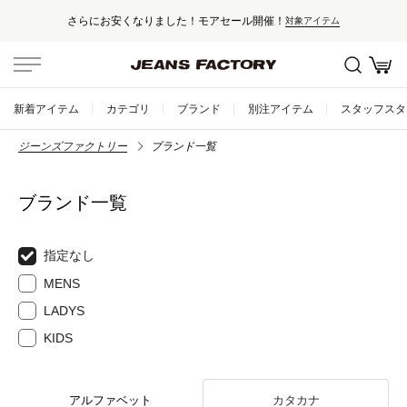
さらにお安くなりました！モアセール開催！
対象アイテム
新着アイテム
カテゴリ
ブランド
別注アイテム
スタッフスタ
ジーンズファクトリー
ブランド一覧
ブランド一覧
指定なし
MENS
LADYS
KIDS
アルファベット
カタカナ