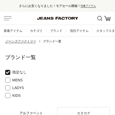
さらにお安くなりました！モアセール開催！
対象アイテム
新着アイテム
カテゴリ
ブランド
別注アイテム
スタッフスタ
ジーンズファクトリー
ブランド一覧
ブランド一覧
指定なし
MENS
LADYS
KIDS
アルファベット
カタカナ