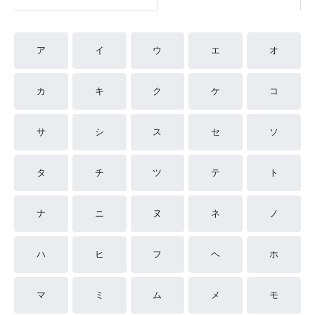
ア
イ
ウ
エ
オ
カ
キ
ク
ケ
コ
サ
シ
ス
セ
ソ
タ
チ
ツ
テ
ト
ナ
ニ
ヌ
ネ
ノ
ハ
ヒ
フ
ヘ
ホ
マ
ミ
ム
メ
モ