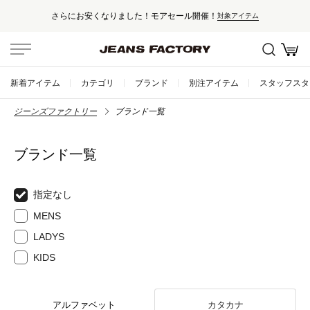
さらにお安くなりました！モアセール開催！
対象アイテム
新着アイテム
カテゴリ
ブランド
別注アイテム
スタッフスタ
ジーンズファクトリー
ブランド一覧
ブランド一覧
指定なし
MENS
LADYS
KIDS
アルファベット
カタカナ