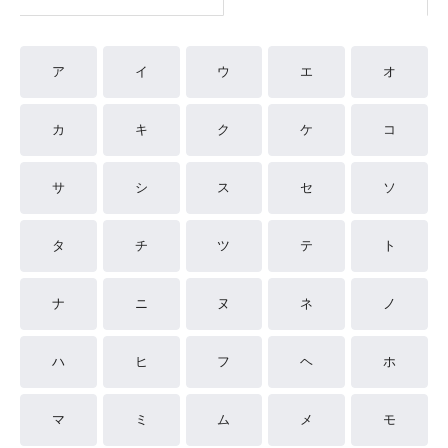
ア
イ
ウ
エ
オ
カ
キ
ク
ケ
コ
サ
シ
ス
セ
ソ
タ
チ
ツ
テ
ト
ナ
ニ
ヌ
ネ
ノ
ハ
ヒ
フ
ヘ
ホ
マ
ミ
ム
メ
モ